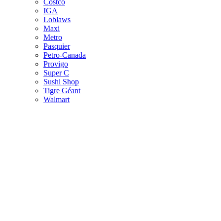
Costco
IGA
Loblaws
Maxi
Metro
Pasquier
Petro-Canada
Provigo
Super C
Sushi Shop
Tigre Géant
Walmart