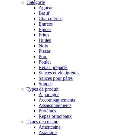
Catégorie
Agneau
Bœuf
Charcuteries
Entrées
Épices
Frites
Huiles
Noix
Pizzas
Porc
Poulet
Repas préparés
Sauces et vinaigrettes
Sauces pour pâtes
Soupes
Types de produit
À partager
Accompagnements
Assaisonnements
Protéines
Repas principaux
Types de cuisine
Américaine
Asiatique