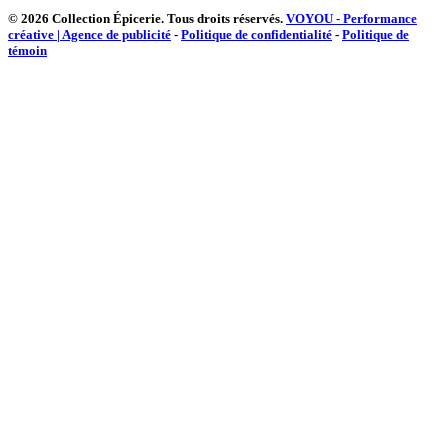
© 2026 Collection Épicerie.
Tous droits réservés.
VOYOU - Performance
créative | Agence de publicité
-
Politique de confidentialité
-
Politique de
témoin