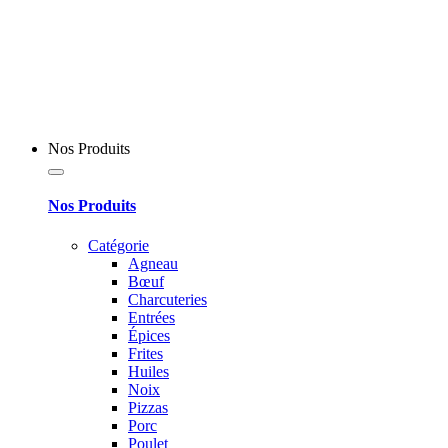
Nos Produits
Nos Produits
Catégorie
Agneau
Bœuf
Charcuteries
Entrées
Épices
Frites
Huiles
Noix
Pizzas
Porc
Poulet