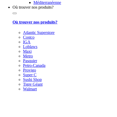
Méditerranéenne
Où trouver nos produits?
Où trouver nos produits?
Atlantic Superstore
Costco
IGA
Loblaws
Maxi
Metro
Pasquier
Petro-Canada
Provigo
Super C
Sushi Shop
Tigre Géant
Walmart