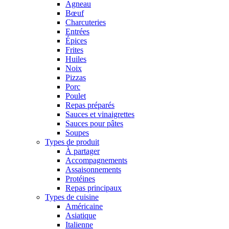
Agneau
Bœuf
Charcuteries
Entrées
Épices
Frites
Huiles
Noix
Pizzas
Porc
Poulet
Repas préparés
Sauces et vinaigrettes
Sauces pour pâtes
Soupes
Types de produit
À partager
Accompagnements
Assaisonnements
Protéines
Repas principaux
Types de cuisine
Américaine
Asiatique
Italienne