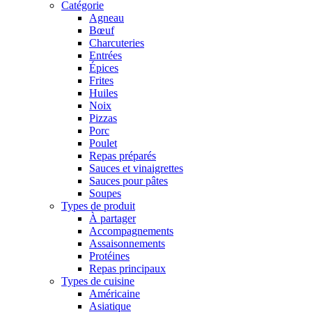
Catégorie
Agneau
Bœuf
Charcuteries
Entrées
Épices
Frites
Huiles
Noix
Pizzas
Porc
Poulet
Repas préparés
Sauces et vinaigrettes
Sauces pour pâtes
Soupes
Types de produit
À partager
Accompagnements
Assaisonnements
Protéines
Repas principaux
Types de cuisine
Américaine
Asiatique