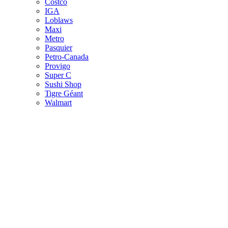
Costco
IGA
Loblaws
Maxi
Metro
Pasquier
Petro-Canada
Provigo
Super C
Sushi Shop
Tigre Géant
Walmart