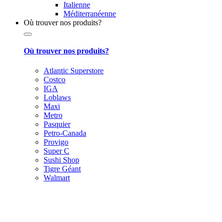
Italienne
Méditerranéenne
Où trouver nos produits?
Où trouver nos produits?
Atlantic Superstore
Costco
IGA
Loblaws
Maxi
Metro
Pasquier
Petro-Canada
Provigo
Super C
Sushi Shop
Tigre Géant
Walmart