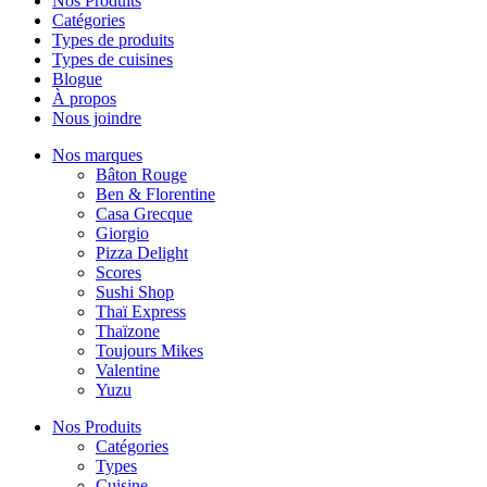
Nos Produits
Catégories
Types de produits
Types de cuisines
Blogue
À propos
Nous joindre
Nos marques
Bâton Rouge
Ben & Florentine
Casa Grecque
Giorgio
Pizza Delight
Scores
Sushi Shop
Thaï Express
Thaïzone
Toujours Mikes
Valentine
Yuzu
Nos Produits
Catégories
Types
Cuisine