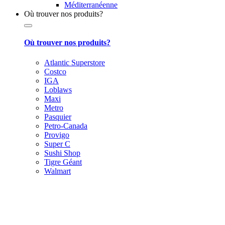
Méditerranéenne
Où trouver nos produits?
Où trouver nos produits?
Atlantic Superstore
Costco
IGA
Loblaws
Maxi
Metro
Pasquier
Petro-Canada
Provigo
Super C
Sushi Shop
Tigre Géant
Walmart