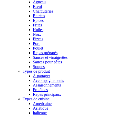
Agneau
Bœuf
Charcuteries
Entrées
Épices
Frites
Huiles
Noix
Pizzas
Porc
Poulet
Repas préparés
Sauces et vinaigrettes
Sauces pour pâtes
Soupes
Types de produit
À partager
Accompagnements
Assaisonnements
Protéines
Repas principaux
Types de cuisine
Américaine
Asiatique
Italienne