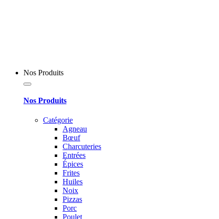
Nos Produits
Nos Produits
Catégorie
Agneau
Bœuf
Charcuteries
Entrées
Épices
Frites
Huiles
Noix
Pizzas
Porc
Poulet