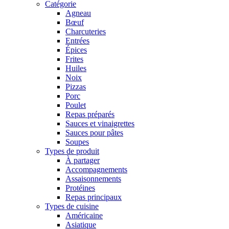
Catégorie
Agneau
Bœuf
Charcuteries
Entrées
Épices
Frites
Huiles
Noix
Pizzas
Porc
Poulet
Repas préparés
Sauces et vinaigrettes
Sauces pour pâtes
Soupes
Types de produit
À partager
Accompagnements
Assaisonnements
Protéines
Repas principaux
Types de cuisine
Américaine
Asiatique