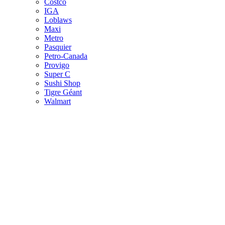
Costco
IGA
Loblaws
Maxi
Metro
Pasquier
Petro-Canada
Provigo
Super C
Sushi Shop
Tigre Géant
Walmart