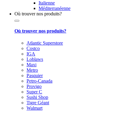
Italienne
Méditerranéenne
Où trouver nos produits?
Où trouver nos produits?
Atlantic Superstore
Costco
IGA
Loblaws
Maxi
Metro
Pasquier
Petro-Canada
Provigo
Super C
Sushi Shop
Tigre Géant
Walmart