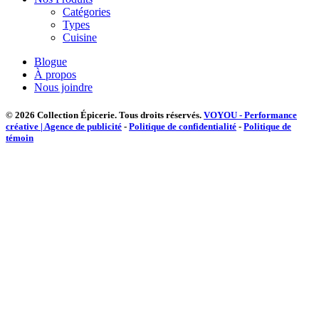
Catégories
Types
Cuisine
Blogue
À propos
Nous joindre
© 2026 Collection Épicerie.
Tous droits réservés.
VOYOU - Performance
créative | Agence de publicité
-
Politique de confidentialité
-
Politique de
témoin