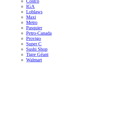
Costco
IGA
Loblaws
Maxi
Metro
Pasquier
Petro-Canada
Provigo
Super C
Sushi Shop
Tigre Géant
Walmart