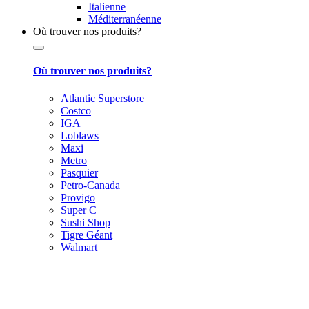
Italienne
Méditerranéenne
Où trouver nos produits?
Où trouver nos produits?
Atlantic Superstore
Costco
IGA
Loblaws
Maxi
Metro
Pasquier
Petro-Canada
Provigo
Super C
Sushi Shop
Tigre Géant
Walmart