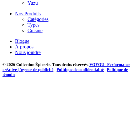
Yuzu
Nos Produits
Catégories
Types
Cuisine
Blogue
À propos
Nous joindre
© 2026 Collection Épicerie.
Tous droits réservés.
VOYOU - Performance
créative | Agence de publicité
-
Politique de confidentialité
-
Politique de
témoin