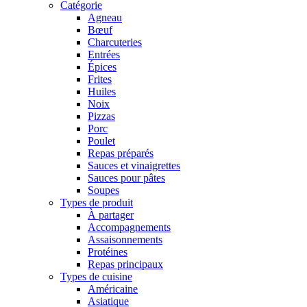
Catégorie
Agneau
Bœuf
Charcuteries
Entrées
Épices
Frites
Huiles
Noix
Pizzas
Porc
Poulet
Repas préparés
Sauces et vinaigrettes
Sauces pour pâtes
Soupes
Types de produit
À partager
Accompagnements
Assaisonnements
Protéines
Repas principaux
Types de cuisine
Américaine
Asiatique