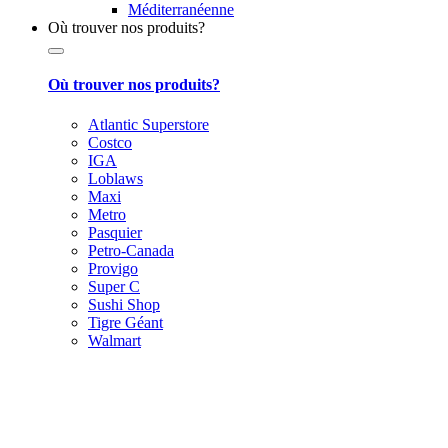
Méditerranéenne
Où trouver nos produits?
Où trouver nos produits?
Atlantic Superstore
Costco
IGA
Loblaws
Maxi
Metro
Pasquier
Petro-Canada
Provigo
Super C
Sushi Shop
Tigre Géant
Walmart