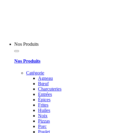
Nos Produits
Nos Produits
Catégorie
Agneau
Bœuf
Charcuteries
Entrées
Épices
Frites
Huiles
Noix
Pizzas
Porc
Poulet