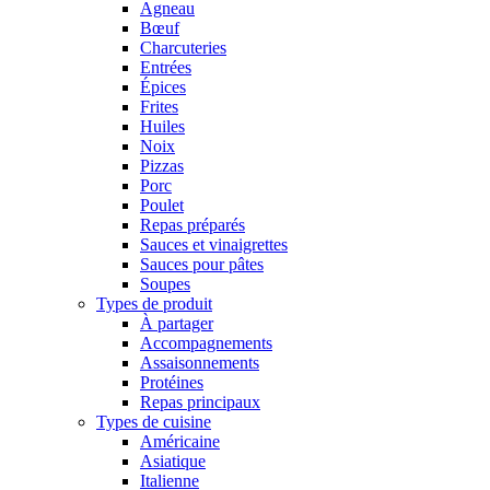
Agneau
Bœuf
Charcuteries
Entrées
Épices
Frites
Huiles
Noix
Pizzas
Porc
Poulet
Repas préparés
Sauces et vinaigrettes
Sauces pour pâtes
Soupes
Types de produit
À partager
Accompagnements
Assaisonnements
Protéines
Repas principaux
Types de cuisine
Américaine
Asiatique
Italienne