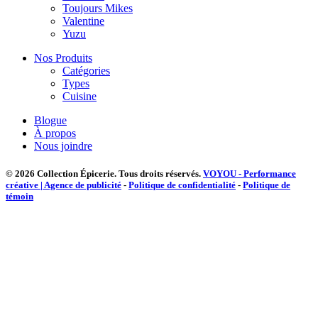
Toujours Mikes
Valentine
Yuzu
Nos Produits
Catégories
Types
Cuisine
Blogue
À propos
Nous joindre
© 2026 Collection Épicerie.
Tous droits réservés.
VOYOU - Performance
créative | Agence de publicité
-
Politique de confidentialité
-
Politique de
témoin