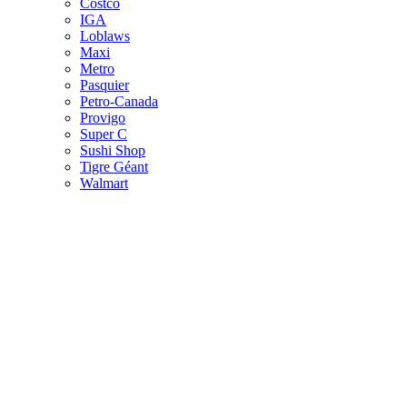
Costco
IGA
Loblaws
Maxi
Metro
Pasquier
Petro-Canada
Provigo
Super C
Sushi Shop
Tigre Géant
Walmart