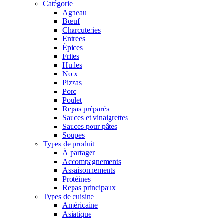
Catégorie
Agneau
Bœuf
Charcuteries
Entrées
Épices
Frites
Huiles
Noix
Pizzas
Porc
Poulet
Repas préparés
Sauces et vinaigrettes
Sauces pour pâtes
Soupes
Types de produit
À partager
Accompagnements
Assaisonnements
Protéines
Repas principaux
Types de cuisine
Américaine
Asiatique