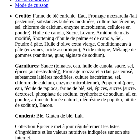
Mode de cuisson
Croûte:
Farine de blé enrichie, Eau, Fromage mozzarella (lait
pasteurisé, substances laitières modifiées, culture bactérienne,
sel, chlorure de calcium, enzyme microbienne, cellulose en
poudre), Huile de canola, Sucre, Levure, Amidon de maïs
modifié, Shortening d’huile de palme et de canola, Sel,
Poudre à pâte, Huile d’olive extra vierge, Conditionneurs à
pâte (enzymes, acide ascorbique), Acide citrique, Mélange de
gommes (xanthane, guar, alginate de sodium).
Garnitures:
Sauce (tomates, eau, huile de canola, sucre, sel,
épices [ail déshydraté]), Fromage mozzarella (lait pasteurisé,
substances laitières modifiées, culture bactérienne, sel,
chlorure de calcium, enzyme microbienne), Pepperoni (porc,
eau, fécule de tapioca, farine de blé, sel, épices, sucres [sucre,
dextrose], phosphate de sodium, érythorbate de sodium, ail en
poudre, arôme de fumée naturel, oléorésine de paprika, nitrite
de sodium), Bacon.
Contient:
Blé, Gluten de blé, Lait.
Collection Épicerie met à jour régulièrement les listes
d’ingrédients et les valeurs nutritives indiquées sur son site
Internet.