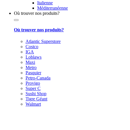
Italienne
Méditerranéenne
Où trouver nos produits?
Où trouver nos produits?
Atlantic Superstore
Costco
IGA
Loblaws
Maxi
Metro
Pasquier
Petro-Canada
Provigo
Super C
Sushi Shop
Tigre Géant
Walmart