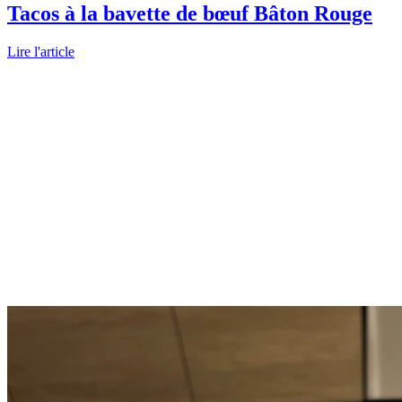
Tacos à la bavette de bœuf Bâton Rouge
Lire l'article