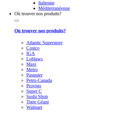
Italienne
Méditerranéenne
Où trouver nos produits?
Où trouver nos produits?
Atlantic Superstore
Costco
IGA
Loblaws
Maxi
Metro
Pasquier
Petro-Canada
Provigo
Super C
Sushi Shop
Tigre Géant
Walmart