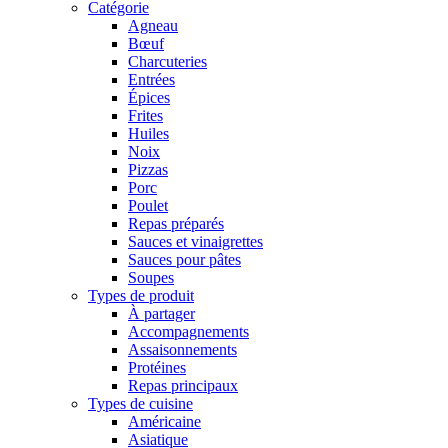
Catégorie
Agneau
Bœuf
Charcuteries
Entrées
Épices
Frites
Huiles
Noix
Pizzas
Porc
Poulet
Repas préparés
Sauces et vinaigrettes
Sauces pour pâtes
Soupes
Types de produit
À partager
Accompagnements
Assaisonnements
Protéines
Repas principaux
Types de cuisine
Américaine
Asiatique