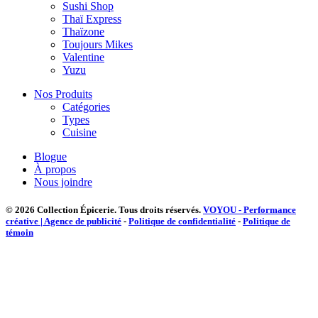
Sushi Shop
Thaï Express
Thaïzone
Toujours Mikes
Valentine
Yuzu
Nos Produits
Catégories
Types
Cuisine
Blogue
À propos
Nous joindre
© 2026 Collection Épicerie.
Tous droits réservés.
VOYOU - Performance
créative | Agence de publicité
-
Politique de confidentialité
-
Politique de
témoin