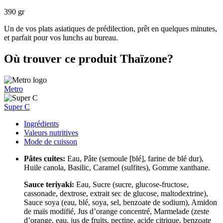
390 gr
Un de vos plats asiatiques de prédilection, prêt en quelques minutes,
et parfait pour vos lunchs au bureau.
Où trouver ce produit Thaïzone?
Metro
Super C
Ingrédients
Valeurs nutritives
Mode de cuisson
Pâtes cuites:
Eau, Pâte (semoule [blé], farine de blé dur),
Huile canola, Basilic, Caramel (sulfites), Gomme xanthane.
Sauce teriyaki:
Eau, Sucre (sucre, glucose-fructose,
cassonade, dextrose, extrait sec de glucose, maltodextrine),
Sauce soya (eau, blé, soya, sel, benzoate de sodium), Amidon
de maïs modifié, Jus d’orange concentré, Marmelade (zeste
d’orange, eau, jus de fruits, pectine, acide citrique, benzoate