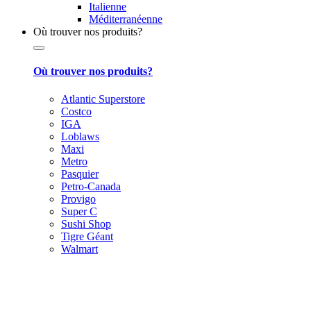
Italienne
Méditerranéenne
Où trouver nos produits?
Où trouver nos produits?
Atlantic Superstore
Costco
IGA
Loblaws
Maxi
Metro
Pasquier
Petro-Canada
Provigo
Super C
Sushi Shop
Tigre Géant
Walmart