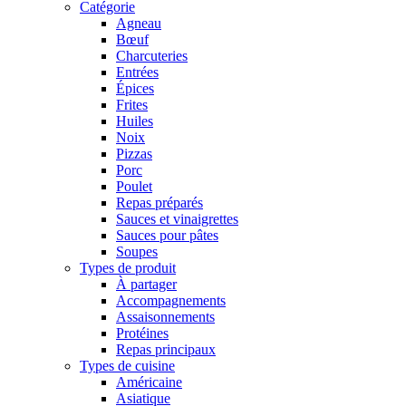
Catégorie
Agneau
Bœuf
Charcuteries
Entrées
Épices
Frites
Huiles
Noix
Pizzas
Porc
Poulet
Repas préparés
Sauces et vinaigrettes
Sauces pour pâtes
Soupes
Types de produit
À partager
Accompagnements
Assaisonnements
Protéines
Repas principaux
Types de cuisine
Américaine
Asiatique