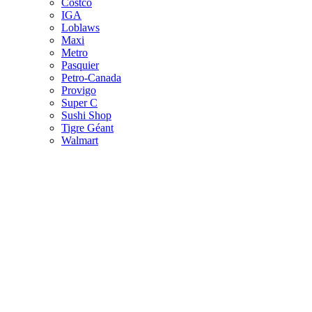
Costco
IGA
Loblaws
Maxi
Metro
Pasquier
Petro-Canada
Provigo
Super C
Sushi Shop
Tigre Géant
Walmart