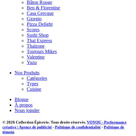
Bâton Rouge
Ben & Florentine
Casa Grecque
Giorgio
Pizza Delight
Scores
Sushi Shop
Thaï Express
Thaïzone
Toujours Mikes
Valentine
Yuzu
Nos Produits
Catégories
Types
Cuisine
Blogue
À propos
Nous joindre
© 2026 Collection Épicerie.
Tous droits réservés.
VOYOU - Performance
créative | Agence de publicité
-
Politique de confidentialité
-
Politique de
témoin