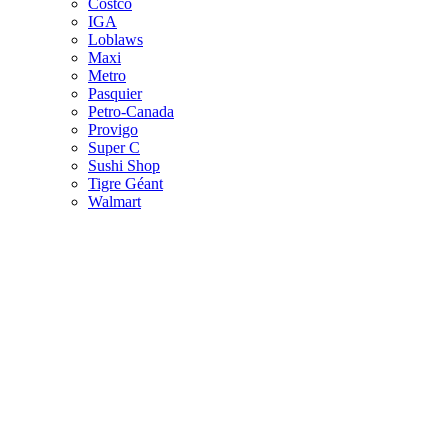
Costco
IGA
Loblaws
Maxi
Metro
Pasquier
Petro-Canada
Provigo
Super C
Sushi Shop
Tigre Géant
Walmart