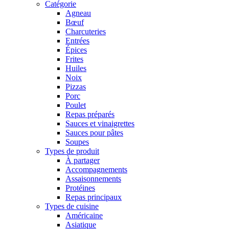
Catégorie
Agneau
Bœuf
Charcuteries
Entrées
Épices
Frites
Huiles
Noix
Pizzas
Porc
Poulet
Repas préparés
Sauces et vinaigrettes
Sauces pour pâtes
Soupes
Types de produit
À partager
Accompagnements
Assaisonnements
Protéines
Repas principaux
Types de cuisine
Américaine
Asiatique