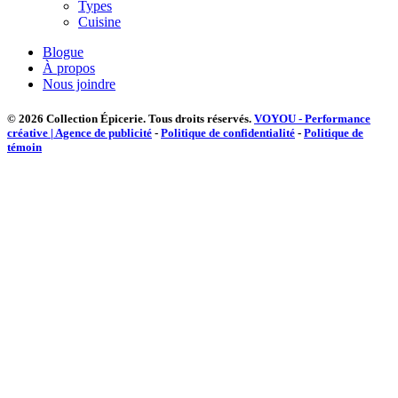
Types
Cuisine
Blogue
À propos
Nous joindre
© 2026 Collection Épicerie.
Tous droits réservés.
VOYOU - Performance
créative | Agence de publicité
-
Politique de confidentialité
-
Politique de
témoin