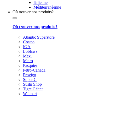
Italienne
Méditerranéenne
Où trouver nos produits?
Où trouver nos produits?
Atlantic Superstore
Costco
IGA
Loblaws
Maxi
Metro
Pasquier
Petro-Canada
Provigo
Super C
Sushi Shop
Tigre Géant
Walmart