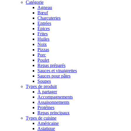
Catégorie
Agneau
Bœuf
Charcuteries
Entrées
Épices
Frites
Huiles
Noix
Pizzas
Porc
Poulet
Repas préparés
Sauces et vinaigrettes
Sauces pour pâtes
Soupes
Types de produit
À partager
Accompagnements
Assaisonnements
Protéines
Repas principaux
Types de cuisine
Américaine
Asiatique