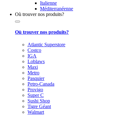
Italienne
Méditerranéenne
Où trouver nos produits?
Où trouver nos produits?
Atlantic Superstore
Costco
IGA
Loblaws
Maxi
Metro
Pasquier
Petro-Canada
Provigo
Super C
Sushi Shop
Tigre Géant
Walmart