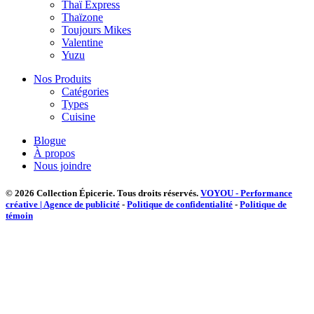
Thaï Express
Thaïzone
Toujours Mikes
Valentine
Yuzu
Nos Produits
Catégories
Types
Cuisine
Blogue
À propos
Nous joindre
© 2026 Collection Épicerie.
Tous droits réservés.
VOYOU - Performance
créative | Agence de publicité
-
Politique de confidentialité
-
Politique de
témoin