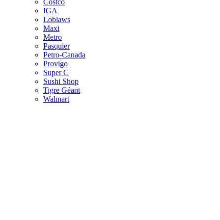
Costco
IGA
Loblaws
Maxi
Metro
Pasquier
Petro-Canada
Provigo
Super C
Sushi Shop
Tigre Géant
Walmart