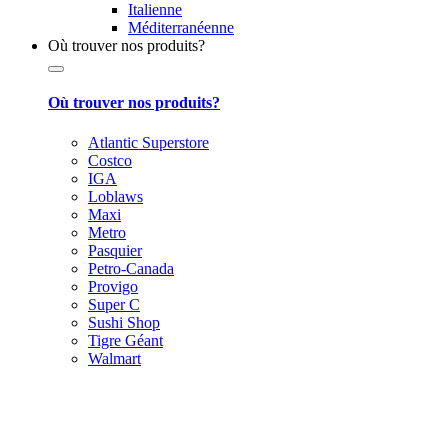
Italienne
Méditerranéenne
Où trouver nos produits?
Où trouver nos produits?
Atlantic Superstore
Costco
IGA
Loblaws
Maxi
Metro
Pasquier
Petro-Canada
Provigo
Super C
Sushi Shop
Tigre Géant
Walmart