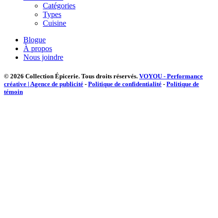
Catégories
Types
Cuisine
Blogue
À propos
Nous joindre
© 2026 Collection Épicerie.
Tous droits réservés.
VOYOU - Performance
créative | Agence de publicité
-
Politique de confidentialité
-
Politique de
témoin