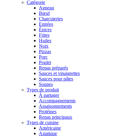
Catégorie
Agneau
Bœuf
Charcuteries
Entrées
Épices
Frites
Huiles
Noix
Pizzas
Porc
Poulet
Repas préparés
Sauces et vinaigrettes
Sauces pour pâtes
Soupes
Types de produit
À partager
Accompagnements
Assaisonnements
Protéines
Repas principaux
Types de cuisine
Américaine
Asiatique