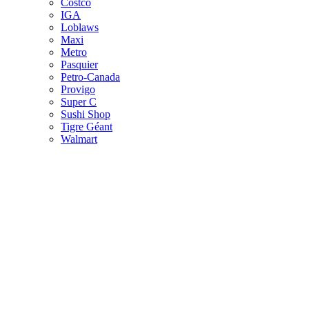
Costco
IGA
Loblaws
Maxi
Metro
Pasquier
Petro-Canada
Provigo
Super C
Sushi Shop
Tigre Géant
Walmart