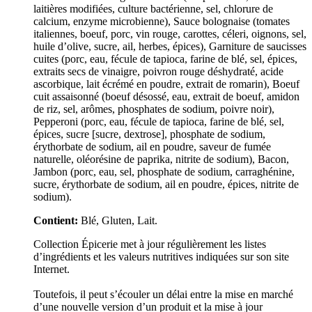
laitières modifiées, culture bactérienne, sel, chlorure de
calcium, enzyme microbienne), Sauce bolognaise (tomates
italiennes, boeuf, porc, vin rouge, carottes, céleri, oignons, sel,
huile d’olive, sucre, ail, herbes, épices), Garniture de saucisses
cuites (porc, eau, fécule de tapioca, farine de blé, sel, épices,
extraits secs de vinaigre, poivron rouge déshydraté, acide
ascorbique, lait écrémé en poudre, extrait de romarin), Boeuf
cuit assaisonné (boeuf désossé, eau, extrait de boeuf, amidon
de riz, sel, arômes, phosphates de sodium, poivre noir),
Pepperoni (porc, eau, fécule de tapioca, farine de blé, sel,
épices, sucre [sucre, dextrose], phosphate de sodium,
érythorbate de sodium, ail en poudre, saveur de fumée
naturelle, oléorésine de paprika, nitrite de sodium), Bacon,
Jambon (porc, eau, sel, phosphate de sodium, carraghénine,
sucre, érythorbate de sodium, ail en poudre, épices, nitrite de
sodium).
Contient:
Blé, Gluten, Lait.
Collection Épicerie met à jour régulièrement les listes
d’ingrédients et les valeurs nutritives indiquées sur son site
Internet.
Toutefois, il peut s’écouler un délai entre la mise en marché
d’une nouvelle version d’un produit et la mise à jour