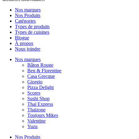
Nos marques
Nos Produits
Catégories
Types de produits
Types de cuisines
Blogue
À propos
Nous joindre
Nos marques
Bâton Rouge
Ben & Florentine
Casa Grecque
Giorgio
Pizza Delight
Scores
Sushi Shop
Thaï Express
Thaïzone
Toujours Mikes
Valentine
Yuzu
Nos Produits