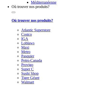
Méditerranéenne
Où trouver nos produits?
Où trouver nos produits?
Atlantic Superstore
Costco
IGA
Loblaws
Maxi
Metro
Pasquier
Petro-Canada
Provigo
Super C
Sushi Shop
Tigre Géant
Walmart