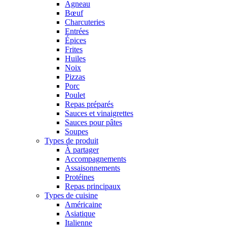
Agneau
Bœuf
Charcuteries
Entrées
Épices
Frites
Huiles
Noix
Pizzas
Porc
Poulet
Repas préparés
Sauces et vinaigrettes
Sauces pour pâtes
Soupes
Types de produit
À partager
Accompagnements
Assaisonnements
Protéines
Repas principaux
Types de cuisine
Américaine
Asiatique
Italienne