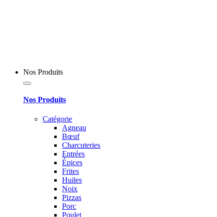
Nos Produits
Nos Produits
Catégorie
Agneau
Bœuf
Charcuteries
Entrées
Épices
Frites
Huiles
Noix
Pizzas
Porc
Poulet