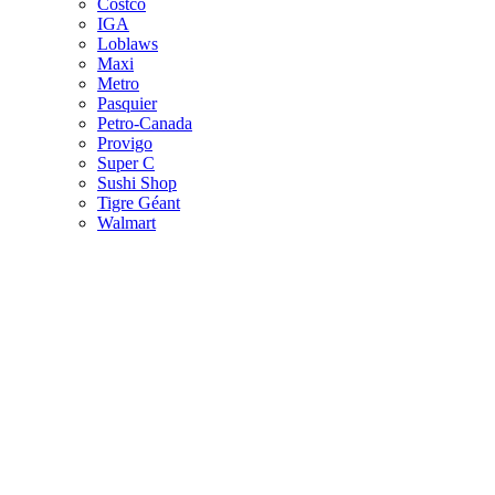
Costco
IGA
Loblaws
Maxi
Metro
Pasquier
Petro-Canada
Provigo
Super C
Sushi Shop
Tigre Géant
Walmart