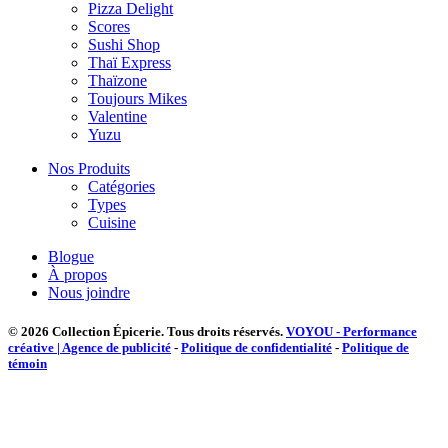
Pizza Delight
Scores
Sushi Shop
Thaï Express
Thaïzone
Toujours Mikes
Valentine
Yuzu
Nos Produits
Catégories
Types
Cuisine
Blogue
À propos
Nous joindre
© 2026 Collection Épicerie.
Tous droits réservés.
VOYOU - Performance
créative | Agence de publicité
-
Politique de confidentialité
-
Politique de
témoin