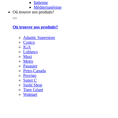
Italienne
Méditerranéenne
Où trouver nos produits?
Où trouver nos produits?
Atlantic Superstore
Costco
IGA
Loblaws
Maxi
Metro
Pasquier
Petro-Canada
Provigo
Super C
Sushi Shop
Tigre Géant
Walmart