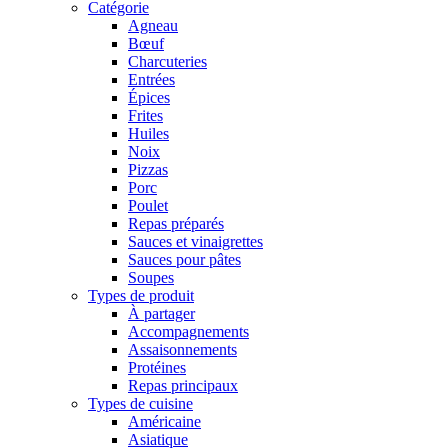
Catégorie
Agneau
Bœuf
Charcuteries
Entrées
Épices
Frites
Huiles
Noix
Pizzas
Porc
Poulet
Repas préparés
Sauces et vinaigrettes
Sauces pour pâtes
Soupes
Types de produit
À partager
Accompagnements
Assaisonnements
Protéines
Repas principaux
Types de cuisine
Américaine
Asiatique