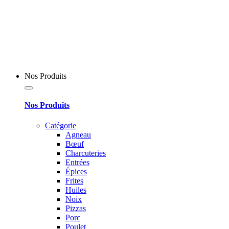
Nos Produits
Nos Produits
Catégorie
Agneau
Bœuf
Charcuteries
Entrées
Épices
Frites
Huiles
Noix
Pizzas
Porc
Poulet