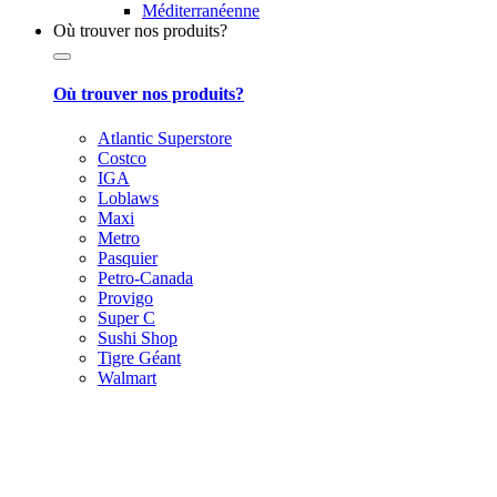
Méditerranéenne
Où trouver nos produits?
Où trouver nos produits?
Atlantic Superstore
Costco
IGA
Loblaws
Maxi
Metro
Pasquier
Petro-Canada
Provigo
Super C
Sushi Shop
Tigre Géant
Walmart