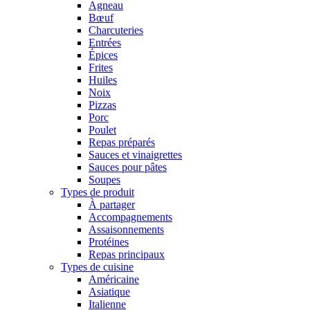
Agneau
Bœuf
Charcuteries
Entrées
Épices
Frites
Huiles
Noix
Pizzas
Porc
Poulet
Repas préparés
Sauces et vinaigrettes
Sauces pour pâtes
Soupes
Types de produit
À partager
Accompagnements
Assaisonnements
Protéines
Repas principaux
Types de cuisine
Américaine
Asiatique
Italienne