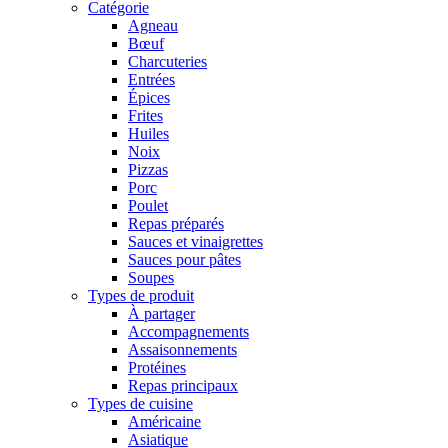
Catégorie
Agneau
Bœuf
Charcuteries
Entrées
Épices
Frites
Huiles
Noix
Pizzas
Porc
Poulet
Repas préparés
Sauces et vinaigrettes
Sauces pour pâtes
Soupes
Types de produit
À partager
Accompagnements
Assaisonnements
Protéines
Repas principaux
Types de cuisine
Américaine
Asiatique