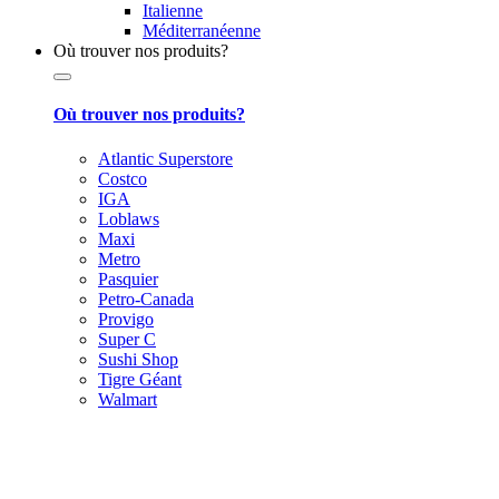
Italienne
Méditerranéenne
Où trouver nos produits?
Où trouver nos produits?
Atlantic Superstore
Costco
IGA
Loblaws
Maxi
Metro
Pasquier
Petro-Canada
Provigo
Super C
Sushi Shop
Tigre Géant
Walmart