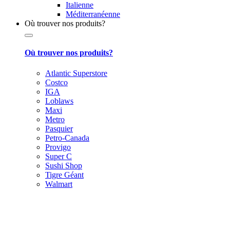
Italienne
Méditerranéenne
Où trouver nos produits?
Où trouver nos produits?
Atlantic Superstore
Costco
IGA
Loblaws
Maxi
Metro
Pasquier
Petro-Canada
Provigo
Super C
Sushi Shop
Tigre Géant
Walmart