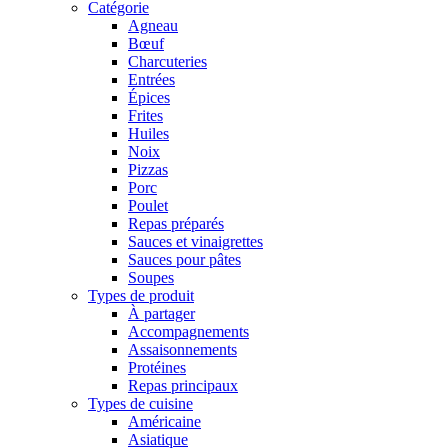
Catégorie
Agneau
Bœuf
Charcuteries
Entrées
Épices
Frites
Huiles
Noix
Pizzas
Porc
Poulet
Repas préparés
Sauces et vinaigrettes
Sauces pour pâtes
Soupes
Types de produit
À partager
Accompagnements
Assaisonnements
Protéines
Repas principaux
Types de cuisine
Américaine
Asiatique