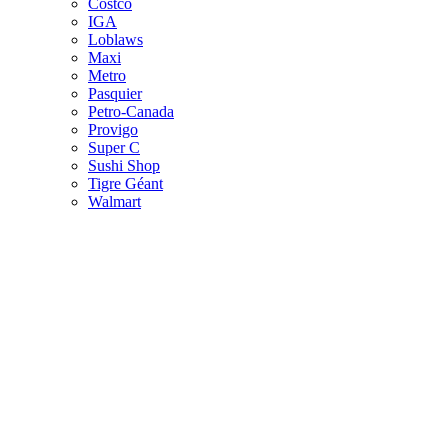
Costco
IGA
Loblaws
Maxi
Metro
Pasquier
Petro-Canada
Provigo
Super C
Sushi Shop
Tigre Géant
Walmart